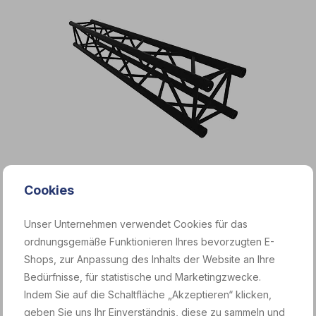
Cookies
Black Truss M290 QTV 2000
Unser Unternehmen verwendet Cookies für das
Konstruktion M290 - 2 m - Standardteil
ordnungsgemäße Funktionieren Ihres bevorzugten E-
13 €
Shops, zur Anpassung des Inhalts der Website an Ihre
ohne MwSt / Tag
Bedürfnisse, für statistische und Marketingzwecke.
Leihen
Indem Sie auf die Schaltfläche „Akzeptieren“ klicken,
geben Sie uns Ihr Einverständnis, diese zu sammeln und