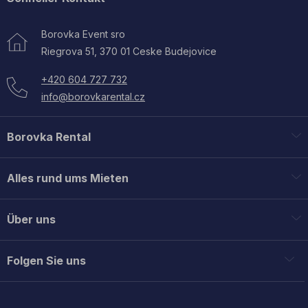
Borovka Event sro
Riegrova 51, 370 01 Ceske Budejovice
+420 604 727 732
info@borovkarental.cz
Borovka Rental
Miete
Alles rund ums Mieten
Dienstleistungen
Allgemeine Geschäftsbedingungen
Registrierung
Über uns
Ausrüstungstransport
Kontakt
Persönliche Daten
Folgen Sie uns
Exklusive Shows
Häufig gestellte Fragen
Unsere Geschichte